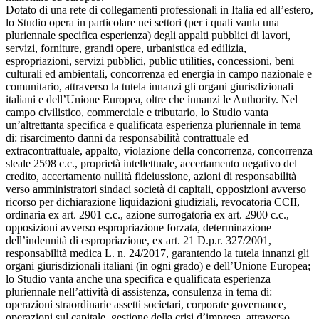
Dotato di una rete di collegamenti professionali in Italia ed all’estero,
lo Studio opera in particolare nei settori (per i quali vanta una
pluriennale specifica esperienza) degli appalti pubblici di lavori,
servizi, forniture, grandi opere, urbanistica ed edilizia,
espropriazioni, servizi pubblici, public utilities, concessioni, beni
culturali ed ambientali, concorrenza ed energia in campo nazionale e
comunitario, attraverso la tutela innanzi gli organi giurisdizionali
italiani e dell’Unione Europea, oltre che innanzi le Authority. Nel
campo civilistico, commerciale e tributario, lo Studio vanta
un’altrettanta specifica e qualificata esperienza pluriennale in tema
di: risarcimento danni da responsabilità contrattuale ed
extracontrattuale, appalto, violazione della concorrenza, concorrenza
sleale 2598 c.c., proprietà intellettuale, accertamento negativo del
credito, accertamento nullità fideiussione, azioni di responsabilità
verso amministratori sindaci società di capitali, opposizioni avverso
ricorso per dichiarazione liquidazioni giudiziali, revocatoria CCII,
ordinaria ex art. 2901 c.c., azione surrogatoria ex art. 2900 c.c.,
opposizioni avverso espropriazione forzata, determinazione
dell’indennità di espropriazione, ex art. 21 D.p.r. 327/2001,
responsabilità medica L. n. 24/2017, garantendo la tutela innanzi gli
organi giurisdizionali italiani (in ogni grado) e dell’Unione Europea;
lo Studio vanta anche una specifica e qualificata esperienza
pluriennale nell’attività di assistenza, consulenza in tema di:
operazioni straordinarie assetti societari, corporate governance,
operazioni sul capitale, gestione della crisi d’impresa, attraverso