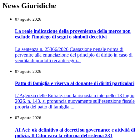
News Giuridiche
07 agosto 2026
La reale indicazione della provenienza della merce non
esclude l'impiego di segni o simboli decettivi
La sentenza n. 25366/2026 Cassazione penale prima di
pervenire alla enunciazione del principio di diritto in caso di
vendita di prodotti recanti segni...
07 agosto 2026
Patto di famiglia e riserva al donante di diritti particolari
L’Agenzia delle Entrate, con la risposta a interpello 13 luglio
2026, n. 143, si pronuncia nuovamente sull’esenzione fiscale
propria del patto di famiglia....
07 agosto 2026
AI Act: ok definitivo ai decreti su governance e attività di
polizia. Il Cdm vara la riforma del sistema 231