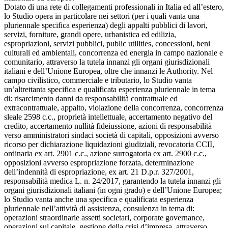
Dotato di una rete di collegamenti professionali in Italia ed all’estero,
lo Studio opera in particolare nei settori (per i quali vanta una
pluriennale specifica esperienza) degli appalti pubblici di lavori,
servizi, forniture, grandi opere, urbanistica ed edilizia,
espropriazioni, servizi pubblici, public utilities, concessioni, beni
culturali ed ambientali, concorrenza ed energia in campo nazionale e
comunitario, attraverso la tutela innanzi gli organi giurisdizionali
italiani e dell’Unione Europea, oltre che innanzi le Authority.
Nel
campo civilistico, commerciale e tributario, lo Studio vanta
un’altrettanta specifica e qualificata esperienza pluriennale in tema
di: risarcimento danni da responsabilità contrattuale ed
extracontrattuale, appalto, violazione della concorrenza, concorrenza
sleale 2598 c.c., proprietà intellettuale, accertamento negativo del
credito, accertamento nullità fideiussione, azioni di responsabilità
verso amministratori sindaci società di capitali, opposizioni avverso
ricorso per dichiarazione liquidazioni giudiziali, revocatoria CCII,
ordinaria ex art. 2901 c.c., azione surrogatoria ex art. 2900 c.c.,
opposizioni avverso espropriazione forzata, determinazione
dell’indennità di espropriazione, ex art. 21 D.p.r. 327/2001,
responsabilità medica L. n. 24/2017, garantendo la tutela innanzi gli
organi giurisdizionali italiani (in ogni grado) e dell’Unione Europea;
lo Studio vanta anche una specifica e qualificata esperienza
pluriennale nell’attività di assistenza, consulenza in tema di:
operazioni straordinarie assetti societari, corporate governance,
operazioni sul capitale, gestione della crisi d’impresa, attraverso