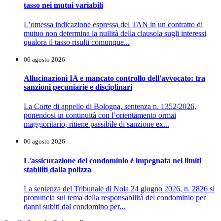
tasso nei mutui variabili
L’omessa indicazione espressa del TAN in un contratto di
mutuo non determina la nullità della clausola sugli interessi
qualora il tasso risulti comunque...
06 agosto 2026
Allucinazioni IA e mancato controllo dell'avvocato: tra
sanzioni pecuniarie e disciplinari
La Corte di appello di Bologna, sentenza n. 1352/2026,
ponendosi in continuità con l’orientamento ormai
maggioritario, ritiene passibile di sanzione ex...
06 agosto 2026
L'assicurazione del condominio è impegnata nei limiti
stabiliti dalla polizza
La sentenza del Tribunale di Nola 24 giugno 2026, n. 2826 si
pronuncia sul tema della responsabilità del condominio per
danni subiti dal condomino per...